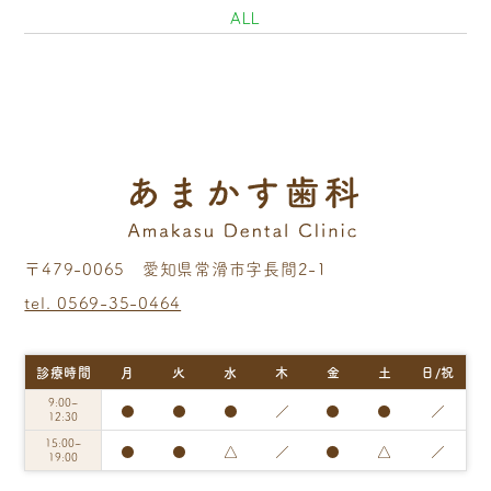
ALL
〒479-0065 愛知県常滑市字長間2-1
tel. 0569-35-0464
診療時間
月
火
水
木
金
土
日/祝
9:00~
●
●
●
／
●
●
／
12:30
15:00~
●
●
△
／
●
△
／
19:00