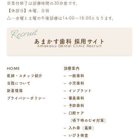
※受付終了は診療時間の30分前です。
【休診日】木曜、日祝
△…水曜と土曜の午後診療は14:00～18:00となります。
Recruit
あまかす歯科 採用サイト
Amakasu Dental Clinic Recruit
HOME
診療案内
医師・スタッフ紹介
一般歯科
当院について
小児歯科
新着情報
インプラント
プライバシーポリシー
審美歯科
予防歯科
口腔ケア
（嚥下時のむせ対策）
入れ歯（義歯）
いびき検査